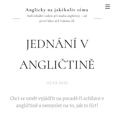
Anglicky na jakékoliv téma
Individuální vedení při studiu angličtiny – od
první lekce až k Vašemu cíli
JEDNÁNÍ V
ANGLIČTINĚ
03.03.2025
Chci se umět vyjádřit na poradě či schůzce v
angličtině a nemyslet na to, jak to říct!