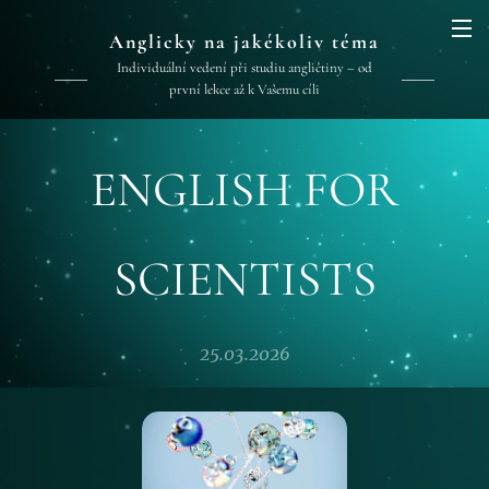
Anglicky na jakékoliv téma
Individuální vedení při studiu angličtiny – od
první lekce až k Vašemu cíli
ENGLISH FOR
SCIENTISTS
25.03.2026