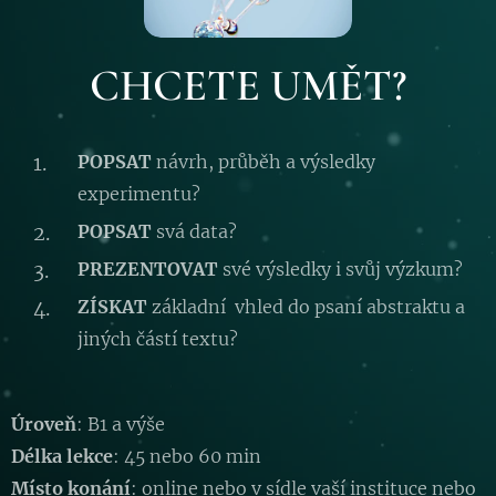
CHCETE UMĚT?
POPSAT
návrh, průběh a výsledky
experimentu?
POPSAT
svá data?
PREZENTOVAT
své výsledky i svůj výzkum?
ZÍSKAT
základní vhled do psaní abstraktu a
jiných částí textu?
Úroveň
: B1 a výše
Délka lekce
: 45 nebo 60 min
Místo konání
: online nebo v sídle vaší instituce nebo