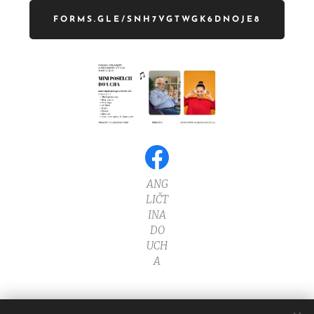
FORMS.GLE/SNH7VGTWGK6DNOJE8
ANG
LIČT
INA
DO
UCH
A