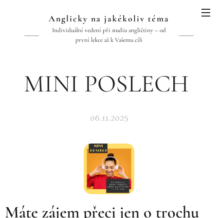
Anglicky na jakékoliv téma
Individuální vedení při studiu angličtiny – od
první lekce až k Vašemu cíli
MINI POSLECH
06.11.2025
Máte zájem přeci jen o trochu