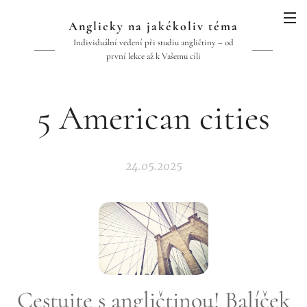
Anglicky na jakékoliv téma
Individuální vedení při studiu angličtiny – od
první lekce až k Vašemu cíli
5 American cities
24.05.2025
Cestujte s angličtinou! Balíček