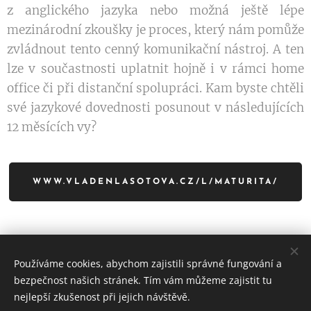
z anglického jazyka nebo možná ještě lépe
mezinárodní zkoušky je proces, který nám pomůže
zvládnout tento cenný komunikační nástroj. A ten
lze v součastnosti uplatnit hojně i v rámci home
office či při distanční spolupráci. Kam byste chtěli
své jazykové dovednosti posunout v následujících
12 měsících vy?
WWW.VLADENLASOTOVA.CZ/L/MATURITA/
Používáme cookies, abychom zajistili správné fungování a
bezpečnost našich stránek. Tím vám můžeme zajistit tu
Vladěn Lasotová - English
nejlepší zkušenost při jejich návštěvě.