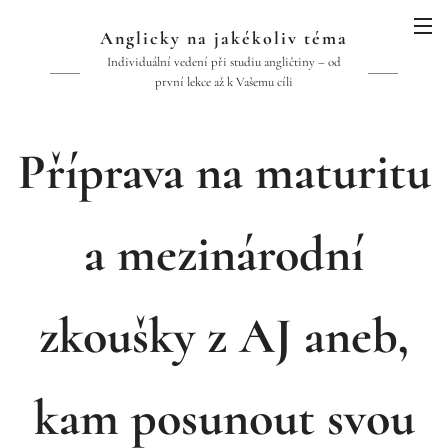
Anglicky na jakékoliv téma
Individuální vedení při studiu angličtiny – od
první lekce až k Vašemu cíli
Příprava na maturitu
a mezinárodní
zkoušky z AJ aneb,
kam posunout svou