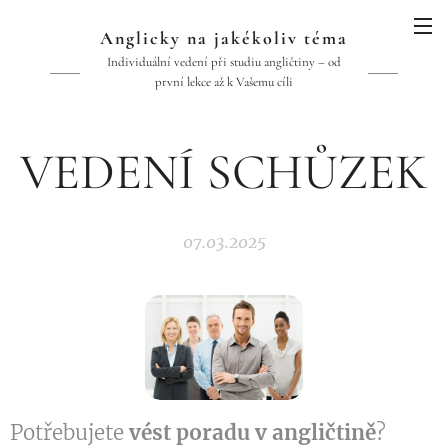
Anglicky na jakékoliv téma
Individuální vedení při studiu angličtiny – od
první lekce až k Vašemu cíli
VEDENÍ SCHŮZEK
07.03.2025
Potřebujete
vést poradu v angličtině
?