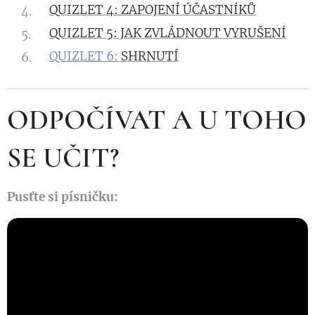
QUIZLET 4: ZAPOJENÍ ÚČASTNÍKŮ
QUIZLET 5: JAK ZVLÁDNOUT VYRUŠENÍ
QUIZLET 6:
SHRNUTÍ
ODPOČÍVAT A U TOHO
SE UČIT?
Pusťte si písničku: