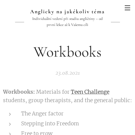
Anglicky na jakékoliv téma
Individuální vedení při studiu angličtiny – od
první lekce až k Vašemu cíli
Workbooks
23.08.2021
Workbooks:
Materials for
Teen Challenge
students, group therapists, and the general public:
The Anger factor
Stepping into Freedom
Free to grow